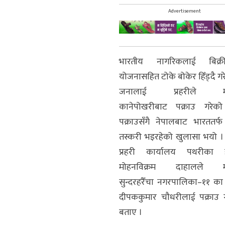
Advertisement
भारतीय नागरिकलाई बिक्री
योजनासहित टोके बोकेर हिँड्दै ग
जनालाई प्रहरीले म
कानेपोखरीबाट पक्राउ गरे
पक्राउसँगै नेपालबाट भारततर
तस्करी भइरहेको खुलासा भयो 
प्रहरी कार्यालय पथरीका 
मोहनविक्रम दाहालले म
सुन्दरहरैँचा नगरपालिका–११ क
दीपककुमार चौधरीलाई पक्राउ
बताए ।