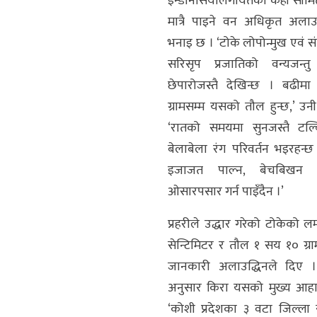
इन्डोनेसियालगायतका केही सीमि
मात्रै पाइने वन अधिकृत अलाउ
भनाइ छ । ‘टोके लोपोन्मुख एवं स
सरिसृप प्रजातिको वन्यजन्त
छेपारोजस्तै देखिन्छ । बढी
ग्रामसम्म यसको तौल हुन्छ,’ उनी
‘रातको समयमा सुनजस्तै टल्
बेलाबेला रंग परिवर्तन भइरहन्छ
इजाजत पाल्न, बेचबिखन 
ओसारपसार गर्न पाइँदैन ।’
प्रहरीले उद्धार गरेको टोकेको ल
सेन्टिमिटर र तौल १ सय १० ग्रा
जानकारी अलाउद्धिनले दिए 
अनुसार किरा यसको मुख्य आहा
‘कोशी प्रदेशका ३ वटा जिल्ला 