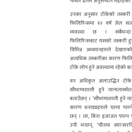
गम्भीर ढंगले अनुसन्धान भइरहेको 
उनका अनुसार टोकेको तस्करी ग
फिलिपिन्समा १२ वर्ष जेल सज
व्यवस्था छ । सबैभन्द
फिलिपिन्सबाट यसको तस्करी हुन
विभिन्न अध्ययनहरुले देखाए
अत्यधिक तस्करीका कारण फिलि
टोके लोप हुने अवस्थामा रहेको बत
वन अधिकृत अलाउद्धिन टोके 
सौभाग्यशाली हुने मान्यतासमे
बताउँछन् । ‘सौभाग्यशाली हुने म
कारण धनाड्यहरुले घरमा पाल्न
छन् । तर, बिना इजाजत पाल्न पा
उनी भन्छन्, ‘चीनमा क्यान्सरवि