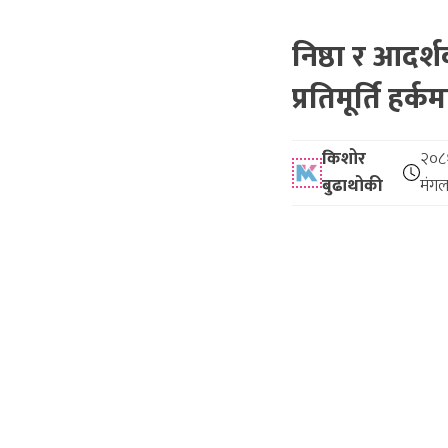
निष्ठा र आदर्
प्रतिमूर्ति हर्क
किशोर
२०८१
बुढाथोकी
मंगल