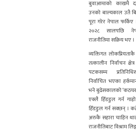
बुवाआमाको काखमै दार
उनको बाल्यकाल उतै बित्य
पूरा गरेर नेपाल फर्किए
२०२८ सालपछि नेपा
राजनीतिमा सक्रिय भए ।
व्यक्तिगत लोकप्रियता
तत्कालीन निर्वाचन क्षेत
पटकसम्म प्रतिनिध
निर्वाचित भएका हर्कम
भने बुढेसकालको ‘कठघरा
एक्लै हिँडडुल गर्न गाह्
हिँडडुल गर्न सक्छन् । कत
अरुकै सहारा चाहिन था
राजनीतिबाट विश्राम लि