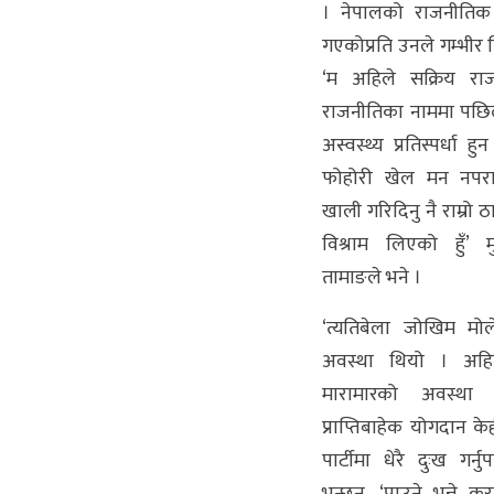
। नेपालको राजनीतिक प
गएकोप्रति उनले गम्भीर चि
‘म अहिले सक्रिय रा
राजनीतिका नाममा पछिल
अस्वस्थ्य प्रतिस्पर्धा हु
फोहोरी खेल मन नपराउ
खाली गरिदिनु नै राम्रो 
विश्राम लिएको हुँ’ 
तामाङले भने ।
‘त्यतिबेला जोखिम मोलेर
अवस्था थियो । अहिल
मारामारको अवस्थ
प्राप्तिबाहेक योगदान क
पार्टीमा धेरै दुःख गर्नुपर
भन्छन्, ‘पाउने भन्ने क