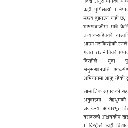
‘विश्व अनुसन्धानका माध
कहाँ पुगिसक्यो । ने
महत्व बुझाउन गाह्रो छ,’
भाषणबाजीमा मात्रै केन्द
तथ्यांकसहितको वास्तव
आउन नसकिरहेको उनले 
गलत राजनीतिको प्रभाव
विरहीले युवा प
अनुसन्धानप्रति आकर्
अभियानमा आफू रहेको स
सामाजिक सञ्जालको सह
अगुवाइमा तेह्रथुम
जलकन्या आधारभूत विद
बराबरको अक्षयकोष खड
। विरहीले त्यही विद्य