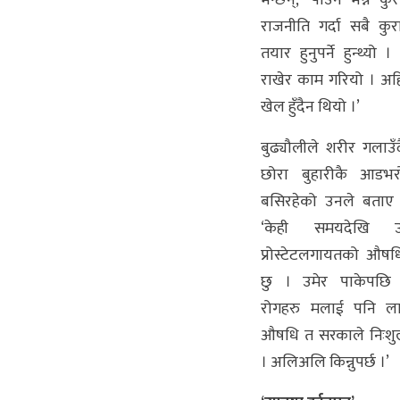
राजनीति गर्दा सबै कु
तयार हुनुपर्ने हुन्थ्यो
राखेर काम गरियो । अह
खेल हुँदैन थियो ।’
बुढ्यौलीले शरीर गलाउ
छोरा बुहारीकै आडभर
बसिरहेको उनले बताए 
‘केही समयदेखि उच
प्रोस्टेटलगायतको औषध
छु । उमेर पाकेपछि मा
रोगहरु मलाई पनि लाग
औषधि त सरकाले निःशु
। अलिअलि किन्नुपर्छ ।’