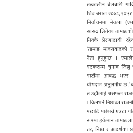
तत्कालीन बेलबारी गाविस
शिव बराल २०४८, २०५१
निर्वाचनमा नेकपा (एम
सांसद जितेका तामाङको
निक्कै प्रेरणादायी र
‘तामाङ माक्सवादको रा
नेता हुनुहुन्छ । एमा
पटकसम्म चुनाव जित्नु भ
पार्टीमा आबद्ध भएर उ
योगदान अतुलनीय छ,’ बर
त उहाँलाई असफल राजनीति
। किनभने निष्ठाको राजनीति
पछाडि पर्छभन्ने एउटा
रूपमा हर्कमान तामाङल
तर, निष्ठा र आदर्शका प्