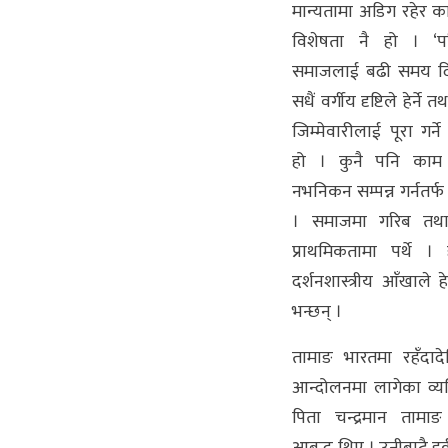
मान्यतामा अडिग रहेर का
विशेषता नै हो । ‘पर
समाजलाई बढी समय द
सधैं वर्गीय दृष्टिले हेर्
जिम्मेवारीलाई पूरा गर्न
हो । कुनै पनि काम ह
नभनिकन सम्पन्न गर्नतर्फ ध
। समाजमा गरिब तथा 
प्राथमिकतामा पर्थे 
दर्शनशास्त्रीय आँखाले हेर्
भन्छन् ।
तामाङ भारतमा रहँदादे
आन्दोलनमा लागेका व्यक
पिता चन्द्रमान तामाङ ट
आबद्ध थिए । उनीबाटै हर