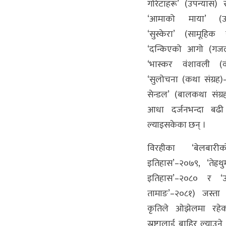
गोरेटाहरू’ (उपन्यास
‘आमाको माया’ (उप
‘सुस्केरा’ (सामूहिक
‘दन्किएको आगो (गजल 
‘भास्कर वंशावली (व
‘सुलोचना (कथा संग्रह)–
सेन्डल’ (बालकथा संग्
आधा दर्जनभन्दा बढ
ल्याइसकेका छन् ।
विरहीका ‘बेलबारी
इतिहास’–२०७९, ‘तेह्र
इतिहास’–२०८० र ‘उपद
तामाङ’–२०८१) जस्ता 
कृतिले ओझेलमा रह
स्रष्टालाई बाहिर ल्याउ