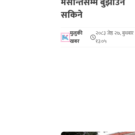
मसान्तसम्म बुझाउन
सकिने
मुलुकी
२०८३ जेष्ठ २७, बुधबार
खबर
१३:०५