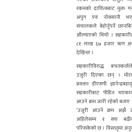
रकमको दायित्वबाट मुक्त गर
अपुग एवं नोक्सानी 
संचालकले बेहोर्नुपर्ने छान
औंल्याएको थियो । सहकारी
८१ लाख ६७ हजार ऋण असुल 
देखिन्छ ।
सहकारीविरुद्ध बचतकर्ताल
उजुरी दिएका छन् । मोरङ
प्रवक्ता डीएसपी ज्ञानेन्द्रबहा
सहकारीबाट पीडित भएकाक
आउने क्रम जारी रहेको बताए 
‘उजुरी आउने क्रम अझै 
अहिलेसम्म १ सय बढी
परिसकेको छ । विस्ततृमा अनु