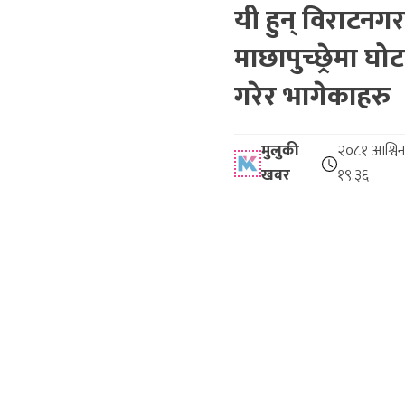
यी हुन् विराटनग
माछापुच्छ्रेमा घो
गरेर भागेकाहरु
मुलुकी
२०८१ आश्विन
खबर
१९:३६