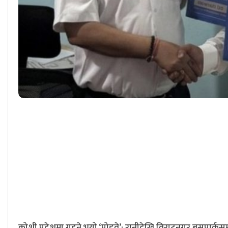
कोशी प्रदेशमा गुड्ने भयो ‘पोडवे’: रानीदेखि विराटनगर बसपार्कस