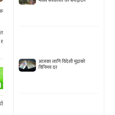
मधेस सरकारले घर बनाइदिने
िक
रत
 १
आजका लागि विदेशी मुद्राको
विनिमय दर
ाँ