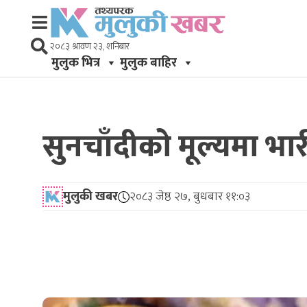
२०८३ श्रावण २३, शनिबार
मुलुक भित्र
मुलुक बाहिर
सुनचाँदीको मूल्यमा भा
मुलुकी खबर
२०८३ जेष्ठ २७, बुधबार ११:०३