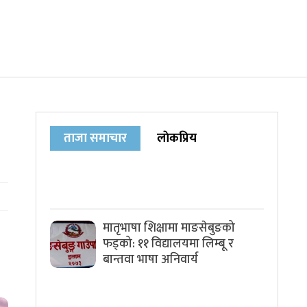
ताजा समाचार
लाेकप्रिय
मातृभाषा शिक्षामा माङसेबुङको
फड्को: ११ विद्यालयमा लिम्बू र
बान्तवा भाषा अनिवार्य