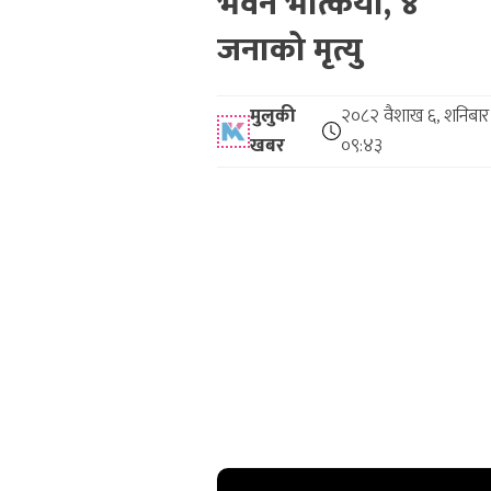
भवन भत्कियो, ४
जनाको मृत्यु
मुलुकी
२०८२ वैशाख ६, शनिबार
खबर
०९:४३