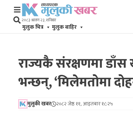
२०८३ श्रावण २३, शनिबार
मुलुक भित्र
मुलुक बाहिर
राज्यकै संरक्षणमा डाँ
भन्छन्, ‘मिलेमतोमा दो
मुलुकी खबर
२०८२ जेष्ठ ११, आइतबार १८:२५