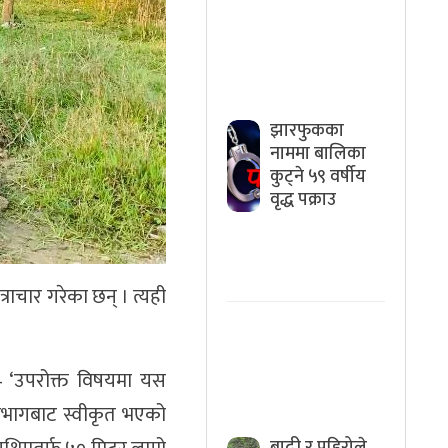
झारफुकका
नाममा बालिका
कुट्ने ५९ वर्षीय
वृद्ध पक्राउ
्राचार गरेका छन् । त्यही
छ– ‘उपरोक्त विषयमा यस
विभागबाट स्वीकृत भएको
बाढी र पहिरोले