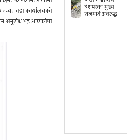
पश्चिमतर्फ ५० मिटर लामो
देशभरका मुख्य
१० नम्बर वडा कार्यालयको
राजमार्ग अवरुद्ध
य गर्न अनुरोध भइ आएकोमा