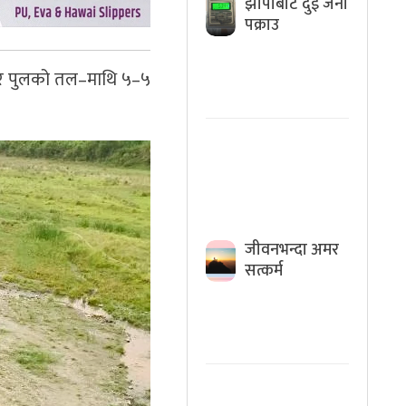
झापाबाट दुई जना
पक्राउ
सार पुलको तल–माथि ५–५
जीवनभन्दा अमर
सत्कर्म