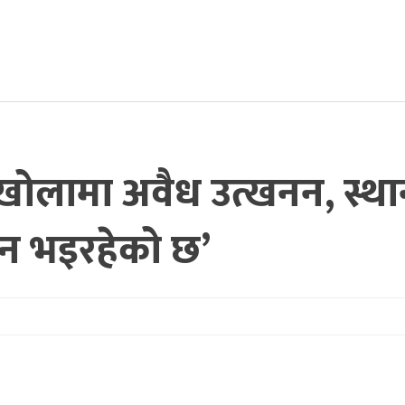
स खोलामा अवैध उत्खनन, स्थ
हन भइरहेको छ’