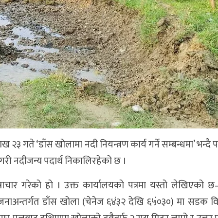
 गते ‘डाँस खोलामा नदी नियन्त्रण कार्य गर्ने सम्बन्धमा’ भन्दै पत
गरी नदीजन्य पदार्थ निकालिरहेको छ ।
राचार गरेको हो । उक्त कार्यालयको पत्रमा यस्तो लेखिएको 
जनाअन्तर्गत डाँस खोला (चेनेज ६४ंं३२ देखि ६५ंं०३०) मा सडक 