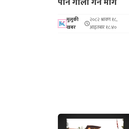
पनि गोला गर्न माग
मुलुकी
२०८२ श्रावण १८,
खबर
आइतबार १८:४०