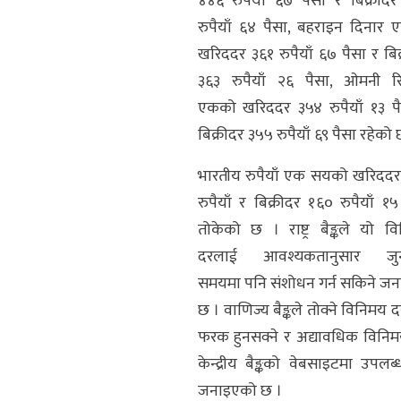
४४६ रुपैयाँ ६७ पैसा र बिक्रीद
रुपैयाँ ६४ पैसा, बहराइन दिनार
खरिददर ३६१ रुपैयाँ ६७ पैसा र बिक
३६३ रुपैयाँ २६ पैसा, ओमनी र
एकको खरिददर ३५४ रुपैयाँ १३ प
बिक्रीदर ३५५ रुपैयाँ ६९ पैसा रहेको 
भारतीय रुपैयाँ एक सयको खरिदद
रुपैयाँ र बिक्रीदर १६० रुपैयाँ १५
तोकेको छ । राष्ट्र बैङ्कले यो व
दरलाई आवश्यकतानुसार जुन
समयमा पनि संशोधन गर्न सकिने ज
छ । वाणिज्य बैङ्कले तोक्ने विनिमय द
फरक हुनसक्ने र अद्यावधिक विनि
केन्द्रीय बैङ्कको वेबसाइटमा उपलब्ध
जनाइएको छ ।